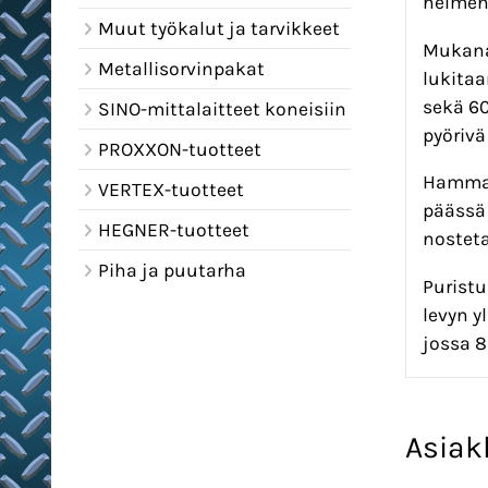
helmen
Muut työkalut ja tarvikkeet
Mukana
Metallisorvinpakat
lukitaa
sekä 60
SINO-mittalaitteet koneisiin
pyörivä
PROXXON-tuotteet
Hammas
VERTEX-tuotteet
päässä 
HEGNER-tuotteet
nosteta
Piha ja puutarha
Puristu
levyn y
jossa 8
Asiak