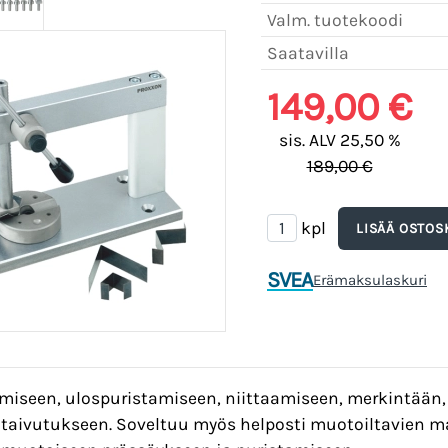
Valm. tuotekoodi
Saatavilla
149,00 €
sis. ALV 25,50 %
189,00 €
kpl
SVEA
Erämaksulaskuri
miseen, ulospuristamiseen, niittaamiseen, merkintään
 taivutukseen. Soveltuu myös helposti muotoiltavien ma