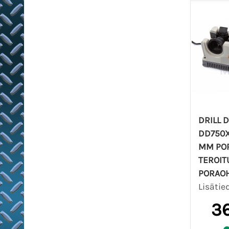
DRILL 
DD750XI
MM PO
TEROIT
PORAOH
Lisätie
36