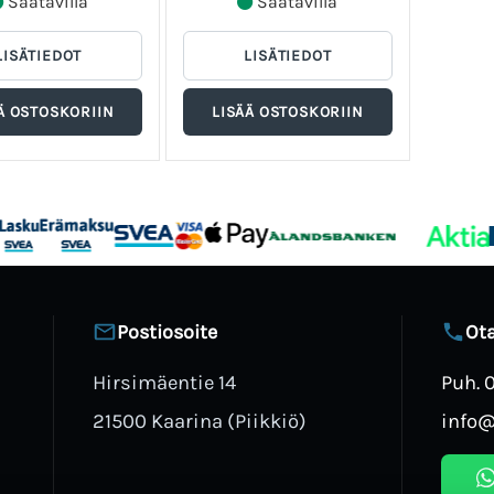
Saatavilla
Saatavilla
Postiosoite
Ota
Hirsimäentie 14
Puh. 
21500 Kaarina (Piikkiö)
info@