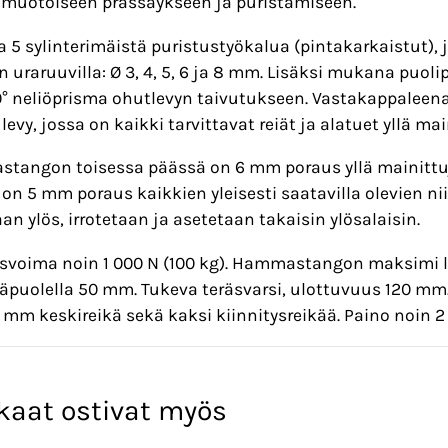
muotoiseen prässäykseen ja puristamiseen.
 5 sylinterimäistä puristustyökalua (pintakarkaistut
n uraruuvilla: Ø 3, 4, 5, 6 ja 8 mm. Lisäksi mukana puol
° neliöprisma ohutlevyn taivutukseen. Vastakappaleena 
 levy, jossa on kaikki tarvittavat reiät ja alatuet yllä mai
tangon toisessa päässä on 6 mm poraus yllä mainittuje
on 5 mm poraus kaikkien yleisesti saatavilla olevien 
an ylös, irrotetaan ja asetetaan takaisin ylösalaisin.
svoima noin 1 000 N (100 kg). Hammastangon maksimi li
läpuolella 50 mm. Tukeva teräsvarsi, ulottuvuus 120 mm.
 mm keskireikä sekä kaksi kiinnitysreikää. Paino noin 2
kaat ostivat myös