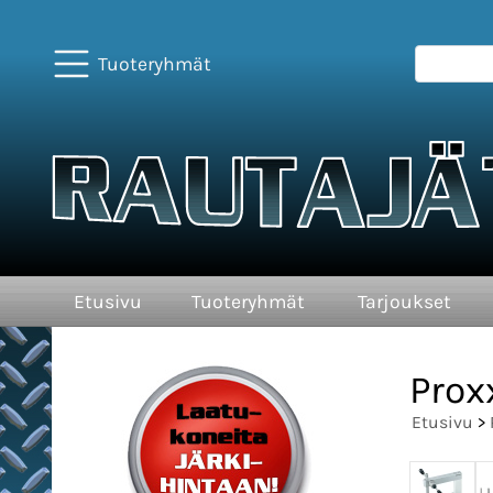
Tuoteryhmät
Etusivu
Tuoteryhmät
Tarjoukset
Prox
Etusivu
>