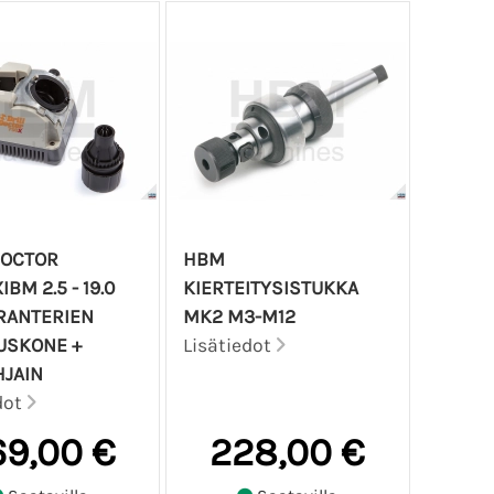
DOCTOR
HBM
BM 2.5 - 19.0
KIERTEITYSISTUKKA
RANTERIEN
MK2 M3-M12
USKONE +
Lisätiedot
JAIN
dot
9,00 €
228,00 €