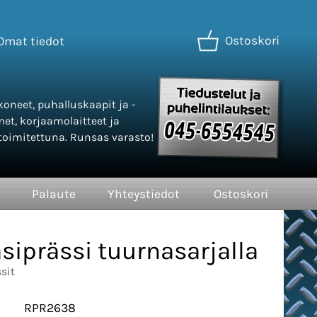
Ostoskori
Omat tiedot
oneet, puhalluskaapit ja -
met, korjaamolaitteet ja
oimitettuna. Runsas varasto!
Palaute
Yhteystiedot
Ostoskori
siprässi tuurnasarjalla
sit
RPR2638