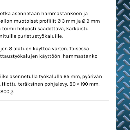
), jotka asennetaan hammastankoon ja
ipallon muotoiset profiilit Ø 3 mm ja Ø 9 mm
toimii helposti säädettävä, karkaistu
nituille puristustyökaluille.
n 8 alatuen käyttöä varten. Toisessa
niittaustyökalujen käyttöön: hammastanko
ike asennetulla työkalulla 65 mm, pyörivän
 Hiottu teräksinen pohjalevy, 80 × 190 mm,
 800 g.