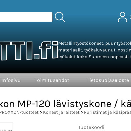
Metallintyöstökoneet, puuntyöstök
materiaalit, työkaluvaunut, nosti
työkalut koko Suomeen nopeasti t
Infosivu
Toimitusehdot
Tietosuojaseloste
xon MP-120 lävistyskone / kä
PROXXON-tuotteet
>
Koneet ja laitteet
>
Puristimet ja käsipräs
Tuotekoodi