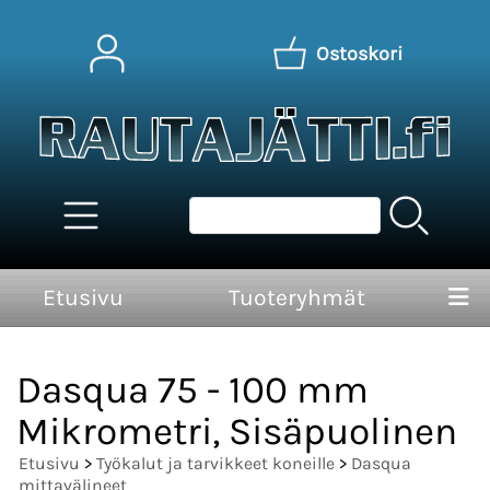
Ostoskori
Etusivu
Tuoteryhmät
Dasqua 75 - 100 mm
Mikrometri, Sisäpuolinen
Etusivu
>
Työkalut ja tarvikkeet koneille
>
Dasqua
mittavälineet