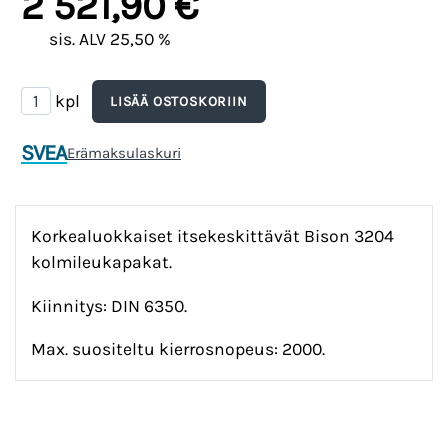
2 521,90 €
sis. ALV 25,50 %
kpl
SVEA
Erämaksulaskuri
Korkealuokkaiset itsekeskittävät Bison 3204
kolmileukapakat.
Kiinnitys: DIN 6350.
Max. suositeltu kierrosnopeus: 2000.