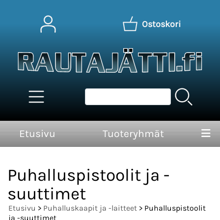
Ostoskori
Etusivu
Tuoteryhmät
Puhalluspistoolit ja -
suuttimet
Etusivu
>
Puhalluskaapit ja -laitteet
> Puhalluspistoolit
ja -suuttimet